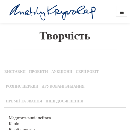
Творчість
ВИСТАВКИ
ПРОЕКТИ
АУКЦІОНИ
СЕРІЇ РОБІТ
РОЗПИС ЦЕРКВИ
ДРУКОВАНІ ВИДАННЯ
ПРЕМІЇ ТА ЗВАННЯ
ІНШІ ДОСЯГНЕННЯ
Медитативний пейзаж
Канів
Білий простір