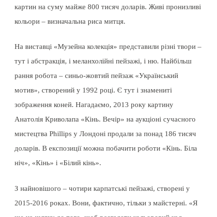
картин на суму майже 800 тисяч доларів. Живі пронизливі
кольори – визначальна риса митця.
На виставці «Музейна колекція» представили різні твори –
тут і абстракція, і меланхолійні пейзажі, і ню. Найбільш
рання робота – синьо-жовтий пейзаж «Український
мотив», створений у 1992 році. Є тут і знамениті
зображення коней. Нагадаємо, 2013 року картину
Анатолія Криволапа «Кінь. Вечір» на аукціоні сучасного
мистецтва Phillips у Лондоні продали за понад 186 тисяч
доларів. В експозиції можна побачити роботи «Кінь. Біла
ніч», «Кінь» і «Білий кінь».
З найновішого – чотири карпатські пейзажі, створені у
2015-2016 роках. Вони, фактично, тільки з майстерні. «Я