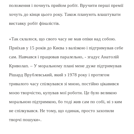
положення і почнуть прийом робіт. Вручити перші премії
хочуть до кінця цього року. Також планують влаштувати
виставку робіт фіналістів.
«Так склалося, що свого часу не мав опіки над собою.
Приїхав у 15 років до Києва з валізкою і підтримував себе
сам. Навчався і працював паралельно, - згадує Анатолій
Криволап. – У моральному плані мене дуже підтримував
Рішард Врублевський, який з 1978 року і протягом
тривалого часу спілкувався зі мною, постійно цікавився
моєю творчістю, купував мої роботи. Це було великою
моральною підтримкою, бо тоді жив сам по собі, ні з ким
не спілкувався. Не тому, що одинак, просто захопили
творчі пошуки».