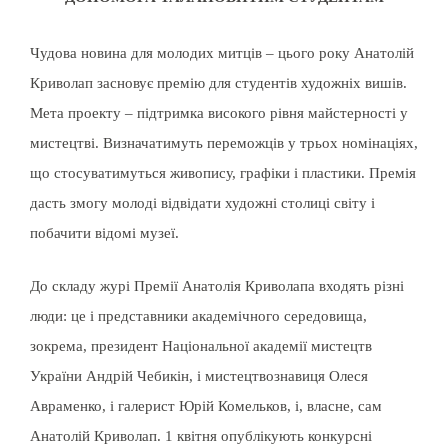
Чудова новина для молодих митців – цього року Анатолій
Криволап засновує премію для студентів художніх вишів.
Мета проекту – підтримка високого рівня майстерності у
мистецтві. Визначатимуть переможців у трьох номінаціях,
що стосуватимуться живопису, графіки і пластики. Премія
дасть змогу молоді відвідати художні столиці світу і
побачити відомі музеї.
До складу журі Премії Анатолія Криволапа входять різні
люди: це і представники академічного середовища,
зокрема, президент Національної академії мистецтв
України Андрій Чебикін, і мистецтвознавиця Олеся
Авраменко, і галерист Юрій Комельков, і, власне, сам
Анатолій Криволап. 1 квітня опублікують конкурсні