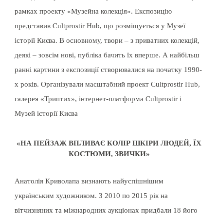
рамках проекту «Музейна колекція». Експозицію
представив Cultprostir Hub, що розміщується у Музеї
історії Києва. В основному, твори – з приватних колекцій,
деякі – зовсім нові, публіка бачить їх вперше. А найбільш
ранні картини з експозиції створювалися на початку 1990-
х років. Організували масштабний проект Cultprostir Hub,
галерея «Триптих», інтернет-платформа Cultprostir і
Музей історії Києва
«НА ПЕЙЗАЖ ВПЛИВАЄ КОЛІР ШКІРИ ЛЮДЕЙ, ЇХ
КОСТЮМИ, ЗВИЧКИ»
Анатолія Криволапа визнають найуспішнішим
українським художником. З 2010 по 2015 рік на
вітчизняних та міжнародних аукціонах придбали 18 його