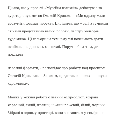
Цікаво, що у проекті «Музейна колекція» дебютував як
куратор онук митця Олексій Криволап. «Ми одразу мали
зрозуміти формат проекту. Вирішили, що у залі з темними
стінами представимо великі роботи, палітру кольорів
художника. Ці кольори на темному тлі починають грати
особливо, видно весь масштаб. Поруч – біла зала, де
показали
невеликі формати, - розповідає про роботу над проектом
Олексій Криволап. – Загалом, представили шлях і пошуки
художника».
Майже у кожній роботі є певний колір-соліст, яскраві
червоний, синій, жовтий, ніжний рожевий, білий, чорний.
Зібрані в одному просторі, вони зливаються у симфонію