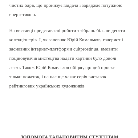
чистих барв, що пронизує глядача і заряджає потужною
енергетикою.
На виставці представлені роботи з зібрань більше десяти
колекціонерів. І, як запевняє Юрій Комельков, галерист і
засновник інтернет-платформи cultprostir.ua, вмовити
поціновувачів мистецтва надати картини було доволі
легко. Також Юрій Комельков обіцяє, що цей проект –
тільки початок, і на нас ще чекає серія виставок
рейтингових українських художників.
ДОПОМОГА ТАЛАНОВИТИМ СТУДЕНТАМ