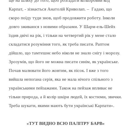
ще на шляху до того, щоб розгадати кольоровий код
Карпат, - зізнається Анатолій Криволап. – Гадаю, що
скоро поїду туди знов, щоб продовжити роботу. Інколи
довго зживаюся з новими образами. У Шарм-ель-Шейх
їздив двічі на рік, і тільки на четвертий рік у мене стало
складатися розуміння того, як треба писати. Раптом
дійшло, що тамтешнє небо ніколи не знало снігу і морозу.
Зрозумів, що його не можна писати синім, як українське.
Почав малювати його жовтим, як пісок. І вже з того
вийшла непогана серія, яка не мала нічого спільного з
українськими пейзажами. Також на пейзаж впливає не
тільки природа, а й колір шкіри людей, їх костюми, звички.
Треба шукати, якими мають бути українські Карпати».
«ТУТ ВИДНО ВСЮ ПАЛІТРУ БАРВ»