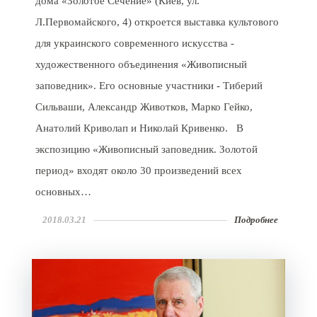
дома «Золотое Сечение» (Киев, ул.
Л.Первомайского, 4) откроется выставка культового
для украинского современного искусства -
художественного объединения «Живописный
заповедник». Его основные участники - Тиберий
Сильваши, Александр Животков, Марко Гейко,
Анатолий Криволап и Николай Кривенко. В
экспозицию «Живописный заповедник. Золотой
период» входят около 30 произведений всех
основных…
2018.03.21
Подробнее