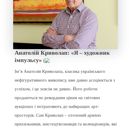
Анатолій Криволап: «Я – художник
імпульсу»
(
Ім’я Анатолія Криволапа, класика українського
нефігуративного живопису, вже давно асоціюється з
успіхом, і це зовсім не дивно. Його роботи
продаються по рекордним цінам на світових
аукціонах і потрапляють до найкращих арт-
просторів. Сам Криволап – оточений армією
прихильників, мистецтвознавців та колекціонерів, які