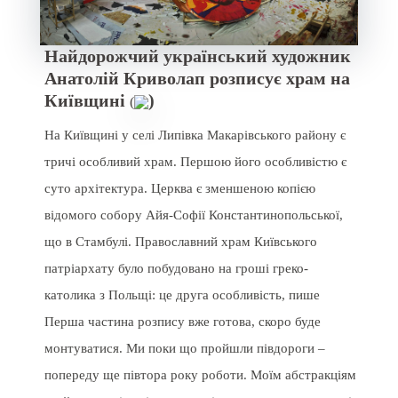
Найдорожчий український художник
Анатолій Криволап розписує храм на
Київщині
)
(
На Київщині у селі Липівка Макарівського району є
тричі особливий храм. Першою його особливістю є
суто архітектура. Церква є зменшеною копією
відомого собору Айя-Софії Константинопольської,
що в Стамбулі. Православний храм Київського
патріархату було побудовано на гроші греко-
католика з Польщі: це друга особливість, пише
Перша частина розпису вже готова, скоро буде
монтуватися. Ми поки що пройшли півдороги –
попереду ще півтора року роботи. Моїм абстракціям