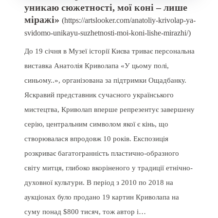
уникаю сюжетності, мої коні – лише
міражі»
(https://artslooker.com/anatoliy-krivolap-ya-
svidomo-unikayu-suzhetnosti-moi-koni-lishe-mirazhi/)
До 19 січня в Музеї історії Києва триває персональна
виставка Анатолія Криволапа «У цьому полі,
синьому..», організована за підтримки Ощадбанку.
Яскравий представник сучасного українського
мистецтва, Криволап вперше репрезентує завершену
серію, центральним символом якої є кінь, що
створювалася впродовж 10 років. Експозиція
розкриває багатогранність пластично-образного
світу митця, глибоко вкоріненого у традиції етнічно-
духовної культури. В період з 2010 по 2018 на
аукціонах було продано 19 картин Криволапа на
суму понад $800 тисяч, тож автор і…