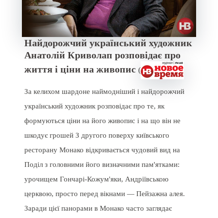
Найдорожчий український художник
Анатолій Криволап розповідає про
життя і ціни на живопис
(
За келихом шардоне наймодніший і найдорожчий
український художник розповідає про те, як
формуються ціни на його живопис і на що він не
шкодує грошей З другого поверху київського
ресторану Монако відкривається чудовий вид на
Поділ з головними його визначними пам'ятками:
урочищем Гончарі-Кожум'яки, Андріївською
церквою, просто перед вікнами — Пейзажна алея.
Заради цієї панорами в Монако часто заглядає