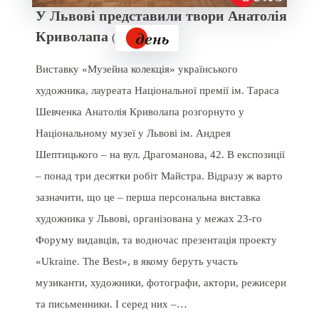
У Львові представили твори Анатолія
Криволапа
(
Виставку «Музейна колекція» українського
художника, лауреата Національної премії ім. Тараса
Шевченка Анатолія Криволапа розгорнуто у
Національному музеї у Львові ім. Андрея
Шептицького – на вул. Драгоманова, 42. В експозиції
– понад три десятки робіт Майстра. Відразу ж варто
зазначити, що це – перша персональна виставка
художника у Львові, організована у межах 23-го
Форуму видавців, та водночас презентація проекту
«Ukraine. The Best», в якому беруть участь
музиканти, художники, фотографи, актори, режисери
та письменники. І серед них –…